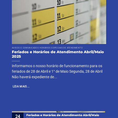
AVISOS E COMUNICADOS HORÁRIOS ESPECIAIS DE ATENDIMENTO
Feriados e Horários de Atendimento Abril/Maio
2025
Informamos o nosso horário de funcionamento para os
feriados de 28 de Abril e 1° de Maio Segunda, 28 de Abril
Não haverá expediente de...
LEIA MAIS...
Feriados e Horários de Atendimento Abril/Maio
24