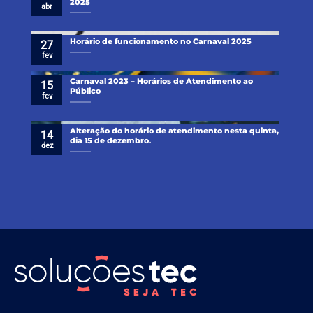
2025
abr
Horário de funcionamento no Carnaval 2025
27
fev
Carnaval 2023 – Horários de Atendimento ao
15
Público
fev
Alteração do horário de atendimento nesta quinta,
14
dia 15 de dezembro.
dez