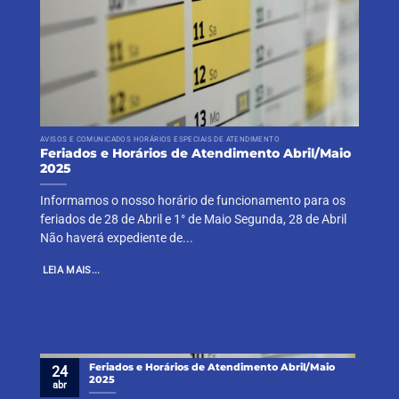
AVISOS E COMUNICADOS HORÁRIOS ESPECIAIS DE ATENDIMENTO
Feriados e Horários de Atendimento Abril/Maio
2025
Informamos o nosso horário de funcionamento para os
feriados de 28 de Abril e 1° de Maio Segunda, 28 de Abril
Não haverá expediente de...
LEIA MAIS...
Feriados e Horários de Atendimento Abril/Maio
24
2025
abr