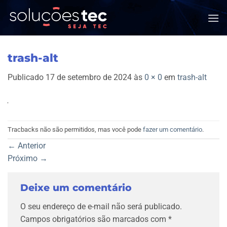
Skip
to
content
trash-alt
Publicado
17 de setembro de 2024
às
0 × 0
em
trash-alt
Tracbacks não são permitidos, mas você pode
fazer um comentário
.
←
Anterior
Próximo
→
Deixe um comentário
O seu endereço de e-mail não será publicado.
Campos obrigatórios são marcados com
*