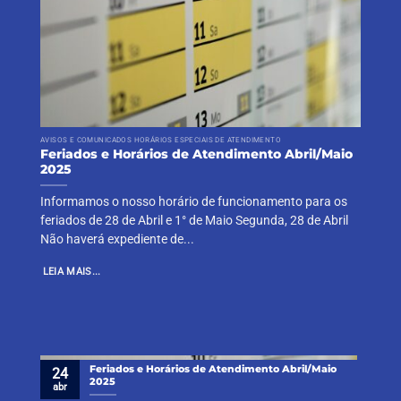
AVISOS E COMUNICADOS HORÁRIOS ESPECIAIS DE ATENDIMENTO
Feriados e Horários de Atendimento Abril/Maio
2025
Informamos o nosso horário de funcionamento para os
feriados de 28 de Abril e 1° de Maio Segunda, 28 de Abril
Não haverá expediente de...
LEIA MAIS...
Feriados e Horários de Atendimento Abril/Maio
24
2025
abr