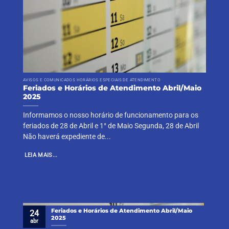
AVISOS E COMUNICADOS HORÁRIOS ESPECIAIS DE ATENDIMENTO
Feriados e Horários de Atendimento Abril/Maio
2025
Informamos o nosso horário de funcionamento para os
feriados de 28 de Abril e 1° de Maio Segunda, 28 de Abril
Não haverá expediente de...
LEIA MAIS...
Feriados e Horários de Atendimento Abril/Maio
24
2025
abr