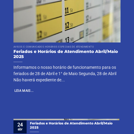
AVISOS E COMUNICADOS HORÁRIOS ESPECIAIS DE ATENDIMENTO
Feriados e Horários de Atendimento Abril/Maio
2025
Informamos o nosso horário de funcionamento para os
feriados de 28 de Abril e 1° de Maio Segunda, 28 de Abril
Não haverá expediente de...
LEIA MAIS...
Feriados e Horários de Atendimento Abril/Maio
24
2025
abr