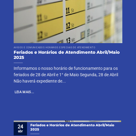
AVISOS E COMUNICADOS HORÁRIOS ESPECIAIS DE ATENDIMENTO
Feriados e Horários de Atendimento Abril/Maio
2025
Informamos o nosso horário de funcionamento para os
feriados de 28 de Abril e 1° de Maio Segunda, 28 de Abril
Não haverá expediente de...
LEIA MAIS...
Feriados e Horários de Atendimento Abril/Maio
24
2025
abr