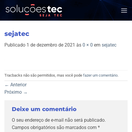
Skip
to
content
sejatec
Publicado
1 de dezembro de 2021
às
0 × 0
em
sejatec
Tracbacks não são permitidos, mas você pode
fazer um comentário
.
←
Anterior
Próximo
→
Deixe um comentário
O seu endereço de e-mail não será publicado.
Campos obrigatórios são marcados com
*