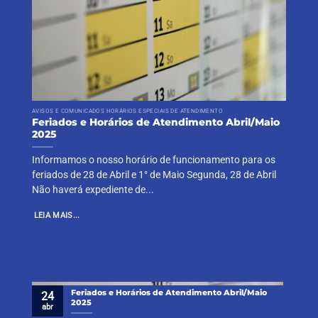
AVISOS E COMUNICADOS HORÁRIOS ESPECIAIS DE ATENDIMENTO
Feriados e Horários de Atendimento Abril/Maio
2025
Informamos o nosso horário de funcionamento para os
feriados de 28 de Abril e 1° de Maio Segunda, 28 de Abril
Não haverá expediente de...
LEIA MAIS...
Feriados e Horários de Atendimento Abril/Maio
24
2025
abr