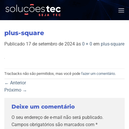
Skip
to
content
plus-square
Publicado
17 de setembro de 2024
às
0 × 0
em
plus-square
Tracbacks não são permitidos, mas você pode
fazer um comentário
.
←
Anterior
Próximo
→
Deixe um comentário
O seu endereço de e-mail não será publicado.
Campos obrigatórios são marcados com
*