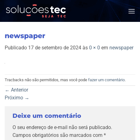
Skip
to
content
newspaper
Publicado
17 de setembro de 2024
às
0 × 0
em
newspaper
Tracbacks não são permitidos, mas você pode
fazer um comentário
.
←
Anterior
Próximo
→
Deixe um comentário
O seu endereço de e-mail não será publicado.
Campos obrigatórios são marcados com
*