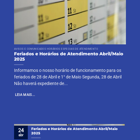
AVISOS E COMUNICADOS HORÁRIOS ESPECIAIS DE ATENDIMENTO
Feriados e Horários de Atendimento Abril/Maio
2025
Informamos o nosso horário de funcionamento para os
feriados de 28 de Abril e 1° de Maio Segunda, 28 de Abril
Não haverá expediente de...
LEIA MAIS...
Feriados e Horários de Atendimento Abril/Maio
24
2025
abr