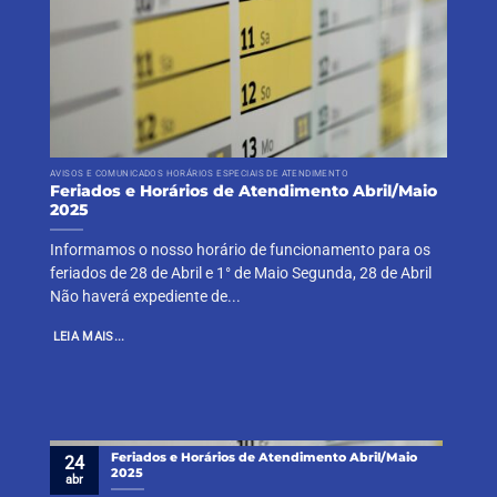
AVISOS E COMUNICADOS HORÁRIOS ESPECIAIS DE ATENDIMENTO
Feriados e Horários de Atendimento Abril/Maio
2025
Informamos o nosso horário de funcionamento para os
feriados de 28 de Abril e 1° de Maio Segunda, 28 de Abril
Não haverá expediente de...
LEIA MAIS...
Feriados e Horários de Atendimento Abril/Maio
24
2025
abr