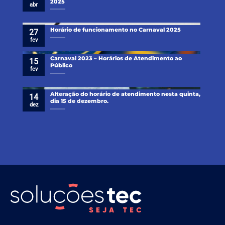
2025
abr
Horário de funcionamento no Carnaval 2025
27
fev
Carnaval 2023 – Horários de Atendimento ao
15
Público
fev
Alteração do horário de atendimento nesta quinta,
14
dia 15 de dezembro.
dez