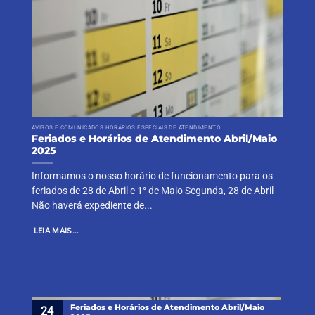
AVISOS E COMUNICADOS HORÁRIOS ESPECIAIS DE ATENDIMENTO
Feriados e Horários de Atendimento Abril/Maio
2025
Informamos o nosso horário de funcionamento para os
feriados de 28 de Abril e 1° de Maio Segunda, 28 de Abril
Não haverá expediente de...
LEIA MAIS...
Feriados e Horários de Atendimento Abril/Maio
24