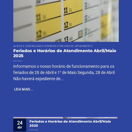
AVISOS E COMUNICADOS HORÁRIOS ESPECIAIS DE ATENDIMENTO
Feriados e Horários de Atendimento Abril/Maio
2025
Informamos o nosso horário de funcionamento para os
feriados de 28 de Abril e 1° de Maio Segunda, 28 de Abril
Não haverá expediente de...
LEIA MAIS...
Feriados e Horários de Atendimento Abril/Maio
24
2025
abr