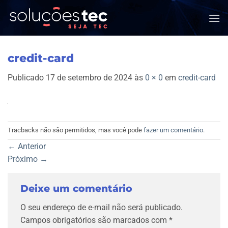
Skip
to
content
credit-card
Publicado
17 de setembro de 2024
às
0 × 0
em
credit-card
Tracbacks não são permitidos, mas você pode
fazer um comentário
.
←
Anterior
Próximo
→
Deixe um comentário
O seu endereço de e-mail não será publicado.
Campos obrigatórios são marcados com
*