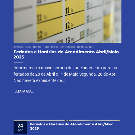
AVISOS E COMUNICADOS HORÁRIOS ESPECIAIS DE ATENDIMENTO
Feriados e Horários de Atendimento Abril/Maio
2025
Informamos o nosso horário de funcionamento para os
feriados de 28 de Abril e 1° de Maio Segunda, 28 de Abril
Não haverá expediente de...
LEIA MAIS...
Feriados e Horários de Atendimento Abril/Maio
24
2025
abr