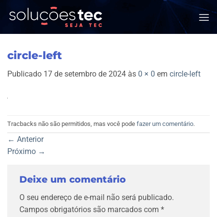
Skip
to
content
circle-left
Publicado
17 de setembro de 2024
às
0 × 0
em
circle-left
Tracbacks não são permitidos, mas você pode
fazer um comentário
.
←
Anterior
Próximo
→
Deixe um comentário
O seu endereço de e-mail não será publicado.
Campos obrigatórios são marcados com
*