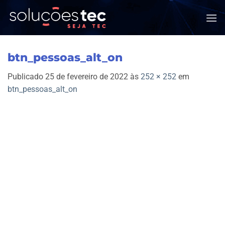
Skip
to
content
btn_pessoas_alt_on
Publicado
25 de fevereiro de 2022
às
252 × 252
em
btn_pessoas_alt_on