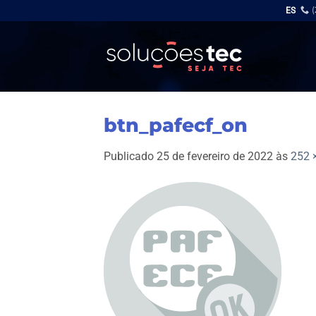
Skip
ES
to
content
btn_pafecf_on
Publicado
25 de fevereiro de 2022
às
252 