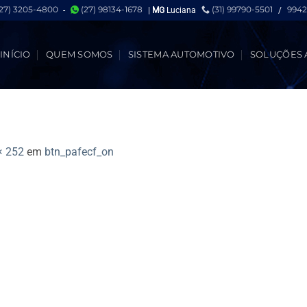
(27) 3205-4800
(27) 98134-1678
(31) 99790-5501
9942
-
|
MG
Luciana
/
INÍCIO
QUEM SOMOS
SISTEMA AUTOMOTIVO
SOLUÇÕES 
× 252
em
btn_pafecf_on