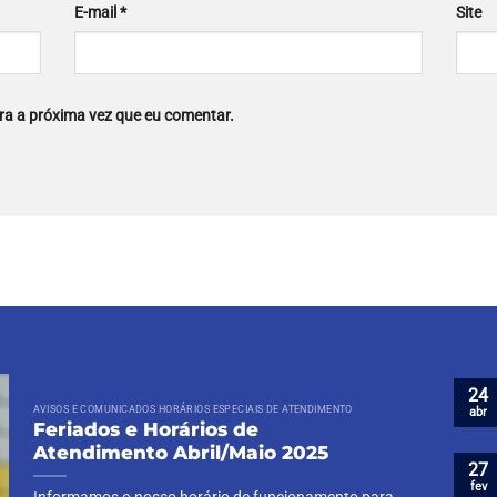
E-mail
*
Site
a a próxima vez que eu comentar.
24
AVISOS E COMUNICADOS HORÁRIOS ESPECIAIS DE ATENDIMENTO
abr
Feriados e Horários de
Atendimento Abril/Maio 2025
27
fev