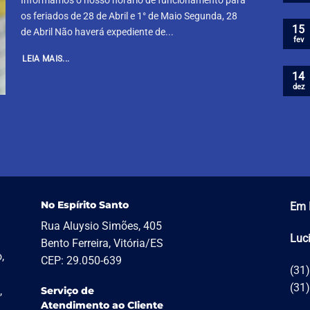
Informamos o nosso horário de funcionamento para
os feriados de 28 de Abril e 1° de Maio Segunda, 28
15
de Abril Não haverá expediente de...
fev
LEIA MAIS...
14
dez
No Espírito Santo
Em 
Rua Aluysio Simões, 405
Luc
Bento Ferreira, Vitória/ES
,
CEP: 29.050-639
(31
(31
,
Serviço de
Atendimento ao Cliente