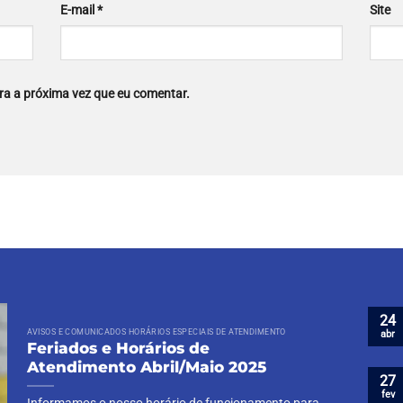
E-mail
*
Site
a a próxima vez que eu comentar.
24
AVISOS E COMUNICADOS HORÁRIOS ESPECIAIS DE ATENDIMENTO
abr
Feriados e Horários de
Atendimento Abril/Maio 2025
27
fev