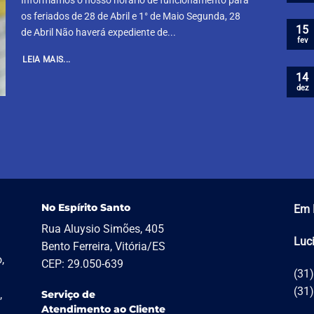
Informamos o nosso horário de funcionamento para
os feriados de 28 de Abril e 1° de Maio Segunda, 28
15
de Abril Não haverá expediente de...
fev
LEIA MAIS...
14
dez
No Espírito Santo
Em 
Rua Aluysio Simões, 405
Luc
Bento Ferreira, Vitória/ES
,
CEP: 29.050-639
(31
(31
,
Serviço de
Atendimento ao Cliente