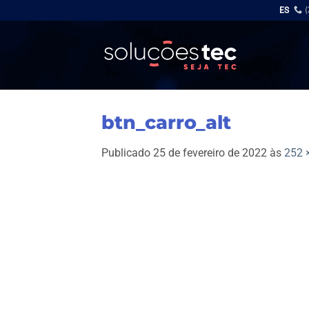
Skip
ES
to
content
btn_carro_alt
Publicado
25 de fevereiro de 2022
às
252 