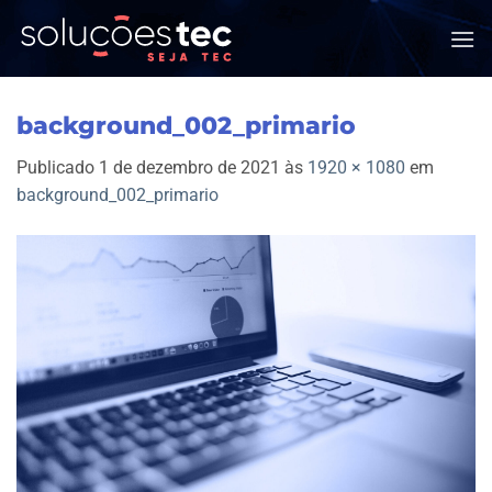
Skip
to
content
background_002_primario
Publicado
1 de dezembro de 2021
às
1920 × 1080
em
background_002_primario