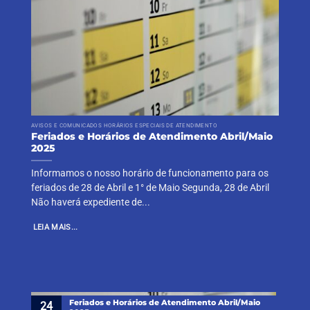
AVISOS E COMUNICADOS HORÁRIOS ESPECIAIS DE ATENDIMENTO
Feriados e Horários de Atendimento Abril/Maio
2025
Informamos o nosso horário de funcionamento para os
feriados de 28 de Abril e 1° de Maio Segunda, 28 de Abril
Não haverá expediente de...
LEIA MAIS...
Feriados e Horários de Atendimento Abril/Maio
24