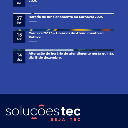
2025
abr
Horário de funcionamento no Carnaval 2025
27
fev
Carnaval 2023 – Horários de Atendimento ao
15
Público
fev
Alteração do horário de atendimento nesta quinta,
14
dia 15 de dezembro.
dez