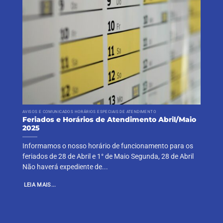
AVISOS E COMUNICADOS HORÁRIOS ESPECIAIS DE ATENDIMENTO
Feriados e Horários de Atendimento Abril/Maio
2025
Informamos o nosso horário de funcionamento para os
feriados de 28 de Abril e 1° de Maio Segunda, 28 de Abril
Não haverá expediente de...
LEIA MAIS...